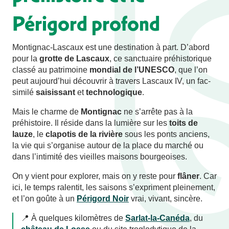
Périgord profond
Montignac-Lascaux est une destination à part. D’abord
pour la
grotte de Lascaux
, ce sanctuaire préhistorique
classé au patrimoine
mondial de l’UNESCO
, que l’on
peut aujourd’hui découvrir à travers Lascaux IV, un fac-
similé
saisissant
et
technologique
.
Mais le charme de
Montignac
ne s’arrête pas à la
préhistoire. Il réside dans la lumière sur les
toits de
lauze
, le
clapotis de la rivière
sous les ponts anciens,
la vie qui s’organise autour de la place du marché ou
dans l’intimité des vieilles maisons bourgeoises.
On y vient pour explorer, mais on y reste pour
flâner
. Car
ici, le temps ralentit, les saisons s’expriment pleinement,
et l’on goûte à un
Périgord Noir
vrai, vivant, sincère.
📍 À quelques kilomètres de
Sarlat-la-Canéda
, du