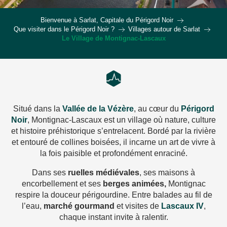
Bienvenue à Sarlat, Capitale du Périgord Noir
Que visiter dans le Périgord Noir ?
Villages autour de Sarlat
Le Village de Montignac-Lascaux
Situé dans la
Vallée de la Vézère
, au cœur du
Périgord
Noir
, Montignac-Lascaux est un village où nature, culture
et histoire préhistorique s’entrelacent. Bordé par la rivière
et entouré de collines boisées, il incarne un art de vivre à
la fois paisible et profondément enraciné.
Dans ses
ruelles médiévales
, ses maisons à
encorbellement et ses
berges animées,
Montignac
respire la douceur périgourdine. Entre balades au fil de
l’eau,
marché
gourmand
et visites de
Lascaux IV
,
chaque instant invite à ralentir.