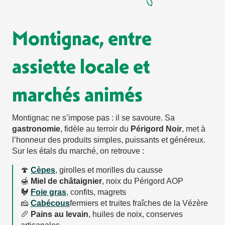
Montignac, entre
assiette locale et
marchés animés
Montignac ne s’impose pas : il se savoure. Sa
gastronomie
, fidèle au terroir du
Périgord Noir
, met à
l’honneur des produits simples, puissants et généreux.
Sur les étals du marché, on retrouve :
🍄
Cèpes
, girolles et morilles du causse
🍯
Miel de châtaignier
, noix du Périgord AOP
🐓
Foie gras
, confits, magrets
🧀
Cabécous
fermiers et truites fraîches de la Vézère
🥖
Pains au levain
, huiles de noix, conserves