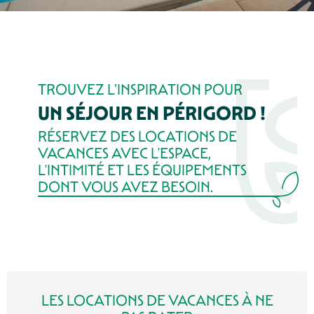
TROUVEZ L'INSPIRATION POUR
UN SÉJOUR EN PÉRIGORD !
RÉSERVEZ DES LOCATIONS DE
VACANCES AVEC L’ESPACE,
L’INTIMITÉ ET LES ÉQUIPEMENTS
DONT VOUS AVEZ BESOIN.
GRANDE TRIBU
AVEC PISCINE
GÎTES ACCEPTANT LES ANIMAUX
AU COIN DU FEU
APPARTEMENT
A SARLAT
HAUT DE GAMME
PLUS DE 10 PERSONNES
EN AMOUREUX
VOIR TOUTES LES OFFRES →
VOIR TOUTES LES OFFRES →
VOIR TOUTES LES OFFRES →
VOIR TOUTES LES OFFRES →
VOIR TOUTES LES OFFRES →
VOIR TOUTES LES OFFRES →
VOIR TOUTES LES OFFRES →
GITE DE LA GRANGE
LES LOCATIONS DE VACANCES À NE