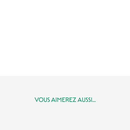
SARLAT, LE PAYS DU FOIE GRAS !
LA TRUFFE DU PÉRIGORD
LA NOIX DU PÉRIGORD
LE CÈPE DU PÉRIGORD
LA FRAISE DU PÉRIGORD
LES VINS DU PÉRIGORD
LE CABÉCOU DU PÉRIGORD
L'AGNEAU DU PÉRIGORD
LA CHÂTAIGNE DU PÉRIGORD
LA TRUFFE D'ÉTÉ
LA CUISINE DU CANARD ET DE L'OIE
NOS MEILLEURES RECETTES
VOUS AIMEREZ AUSSI...
FERMES AUBERGES