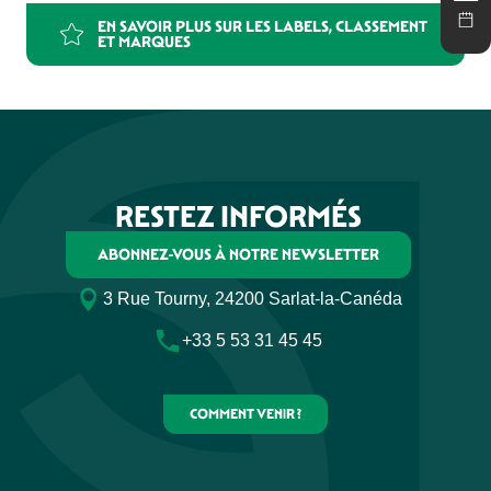
Camping La Nouvelle Croze
Camping le Rocher de la Cave
EN SAVOIR PLUS SUR LES LABELS, CLASSEMENT
ET MARQUES
Camping Les Acacias
Camping Le Paradis
Flower Camping Les Nauves
Camping Vagues Océanes Beau Rivage
Camping Ushuaïa Villages les Pialades
Huttopia Sarlat
Camping Le Moulin de Paulhiac
RESTEZ INFORMÉS
Camping Les Grottes de Roffy
ABONNEZ-VOUS À NOTRE NEWSLETTER
3 Rue Tourny, 24200 Sarlat-la-Canéda
+33 5 53 31 45 45
COMMENT VENIR ?