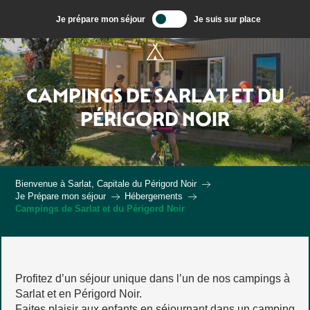
Aller
Je prépare mon séjour
Je suis sur place
au
contenu
principal
CAMPINGS DE SARLAT ET DU
PÉRIGORD NOIR
Bienvenue à Sarlat, Capitale du Périgord Noir
Je Prépare mon séjour
Hébergements
Campings de Sarlat et du Périgord Noir
Profitez d’un séjour unique dans l’un de nos campings à
Sarlat et en Périgord Noir.
Faites plaisir aux enfants en séjournant dans un camping