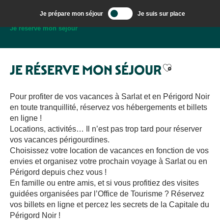
Aller
Je prépare mon séjour
Je suis sur place
au
Bienvenue à Sarlat, Capitale du Périgord Noir
Je réserve mon séjour
contenu
principal
Ajouter aux 
JE RÉSERVE MON SÉJOUR
Pour profiter de vos vacances à Sarlat et en Périgord Noir
en toute tranquillité, réservez vos hébergements et billets
en ligne !
Locations, activités… Il n’est pas trop tard pour réserver
vos vacances périgourdines.
Choisissez votre location de vacances en fonction de vos
envies et organisez votre prochain voyage à Sarlat ou en
Périgord depuis chez vous !
En famille ou entre amis, et si vous profitiez des visites
guidées organisées par l’Office de Tourisme ? Réservez
vos billets en ligne et percez les secrets de la Capitale du
Périgord Noir !