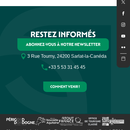
Via Ferrata de Marqueyssac
La forêt des Écureuils - Via Ferrata
Olivier HUARD - Spéléologie
Couleurs Périgord - Escalade, Spéléologie
RESTEZ INFORMÉS
Roc & Passions
ABONNEZ-VOUS À NOTRE NEWSLETTER
3 Rue Tourny, 24200 Sarlat-la-Canéda
+33 5 53 31 45 45
COMMENT VENIR ?