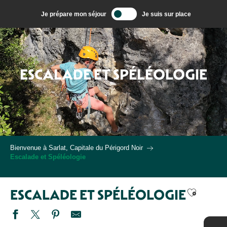
Aller
Je prépare mon séjour
Je suis sur place
au
contenu
principal
ESCALADE ET SPÉLÉOLOGIE
Bienvenue à Sarlat, Capitale du Périgord Noir
Escalade et Spéléologie
Ajouter 
ESCALADE ET SPÉLÉOLOGIE