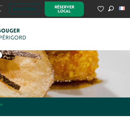
--
RÉSERVER
BILLETTERIE
LOCAL
°
Recherc
Voir les favoris
BOUGER
 PÉRIGORD
S
es