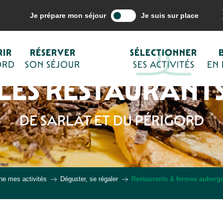
Je prépare mon séjour
Je suis sur place
IR
RÉSERVER
SÉLECTIONNER
ORD
SON SÉJOUR
SES ACTIVITÉS
EN
LES RESTAURANT
DE SARLAT ET DU PÉRIGORD
ne mes activités
Déguster, se régaler
Restaurants & fermes auberg