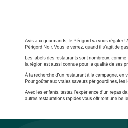
La Couleuvrine
Le Périgord
La Petite Tonnelle
Avis aux gourmands, le Périgord va vous régaler ! 
Gang Of Pizza Sarlat-La-Canéda
Périgord Noir. Vous le verrez, quand il s’agit de gas
L'arrière Boutique
Les labels des restaurants sont nombreux, comme M
Gang Of Pizza Saint-Crépin-Et-Carlucet
la région est aussi connue pour la qualité de ses pr
La Table de Monrecour
Le Jardin des Consuls
À la recherche d’un restaurant à la campagne, en vi
Le Meysset
Pour goûter aux vraies saveurs périgourdines, les l
La Verperie
Chez le Gaulois
Avec les enfants, testez l’expérience d’un repas da
Les Chevaliers de la Tour
autres restaurations rapides vous offriront une bel