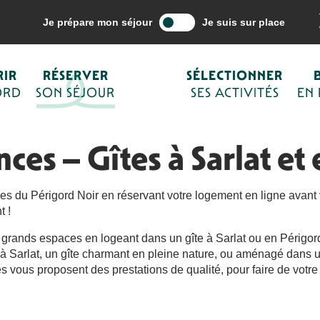
mon séjour
Hébergements
Locations de vacances – Gîtes
Je prépare mon séjour
Je suis sur place
IR
RÉSERVER
SÉLECTIONNER
ORD
SON SÉJOUR
SES ACTIVITÉS
EN
nces – Gîtes à Sarlat e
lles du Périgord Noir en réservant votre logement en ligne avant 
t !
de grands espaces en logeant dans un gîte à Sarlat ou en Périgord
 Sarlat, un gîte charmant en pleine nature, ou aménagé dans un
es vous proposent des prestations de qualité, pour faire de vot