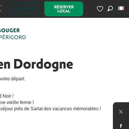
--
RÉSERVER
BILLETTERIE
LOCAL
°
Recherc
Voir les favoris
BOUGER
 PÉRIGORD
t en Dordogne
votre départ.
 Noir !
e vieille ferme !
re séjour près de Sarlat des vacances mémorables !