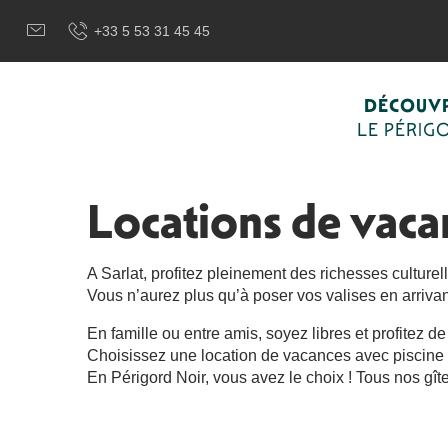
Aller
Bienvenue à Sarlat, Capitale du Périgord Noir
Je Prépare 
+33 5 53 31 45 45
au
contenu
principal
DÉCOUVR
LE PÉRIG
Domaine le Bouriage proche de Sarlat
Maison Cazal climatisée proche Sarlat avec piscine
Maison Hibiscus avec piscine chauffée Sarlat
Locations de vaca
Les Mazaux avec piscine chauffée au nord de Sarlat
Le Vallon de l'Albarède avec piscine sud de Sarlat
Gîte des Sources à Sarlat climatisé et spa
A Sarlat, profitez pleinement des richesses culture
Villa Coste Vert piscine privée à Sarlat
Vous n’aurez plus qu’à poser vos valises en arrivan
La Cigogne à Sarlat
Villa Les Hauts de Sarlat climatisée avec piscine
En famille ou entre amis, soyez libres et profitez 
L'Abeille proche de Sarlat
Choisissez une location de vacances avec piscine à
La Clairière avec piscine à Sarlat
En Périgord Noir, vous avez le choix ! Tous nos gît
La Roseraie