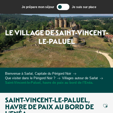
Aller
Je prépare mon séjour
Je suis sur place
au
contenu
principal
LE VILLAGE DE SAINT-VINCENT-
LE-PALUEL
Bienvenue à Sarlat, Capitale du Périgord Noir
Que visiter dans le Périgord Noir ?
Villages autour de Sarlat
Saint-Vincent-le-Paluel, havre de paix au bord de l’Enéa.
SAINT-VINCENT-LE-PALUEL,
Ajou
HAVRE DE PAIX AU BORD DE