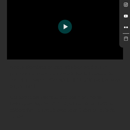
A deux kilomètres en aval, très bien situé sur un
promontoire, nous pouvons admirer le Château de
Paluel qui date du XVe siècle. Il fut brûlé par les nazis
en juin 1944.
Cet édifice est inscrit au titre des monuments
historiques depuis 1927. Là, fut tourné, en 1968, le
célèbre film Le Tatoué avec Jean Gabin et Louis de
Funès.