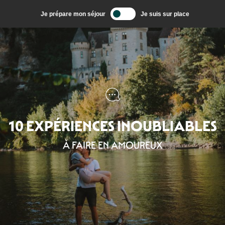
Aller
Je prépare mon séjour
Je suis sur place
au
contenu
principal
10 EXPÉRIENCES INOUBLIABLES
À FAIRE EN AMOUREUX