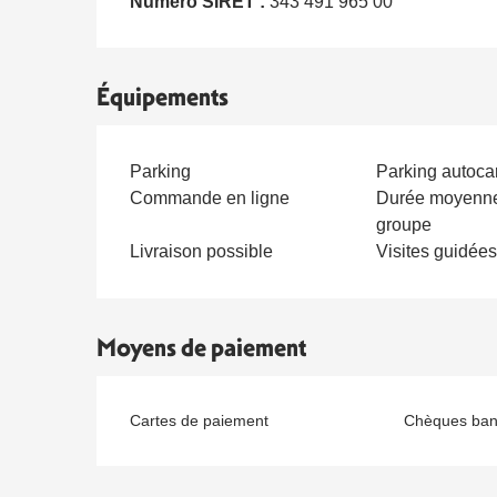
Numéro SIRET :
343 491 965 00
Équipements
Parking
Parking autoca
Commande en ligne
Durée moyenne 
groupe
Livraison possible
Visites guidées
Moyens de paiement
Cartes de paiement
Chèques banc