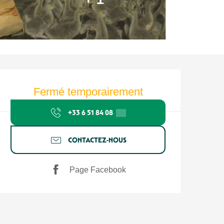
Ouverture et coordonnées
Fermé temporairement
+33 6 51 84 08
▒▒
CONTACTEZ-NOUS
Page Facebook