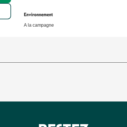
Environnement
Environnement
A la campagne