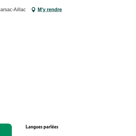
arsac-Aillac
M'y rendre
Langues parlées
Langues parlées