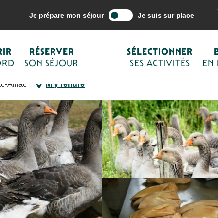
ne mes activités
Savoir faire et traditions
Les producteurs de notre ter
Je prépare mon séjour
Je suis sur place
IR
RÉSERVER
SÉLECTIONNER
ORD
SON SÉJOUR
SES ACTIVITÉS
EN
c-Aillac
M'y rendre