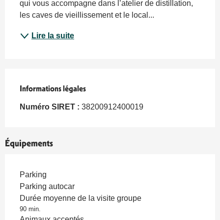
qui vous accompagne dans l’atelier de distillation, 
les caves de vieillissement et le local...
Lire la suite
Informations légales
Informations légales
Numéro SIRET :
38200912400019
Équipements
Parking
Parking autocar
Durée moyenne de la visite groupe
90 min.
Animaux acceptés