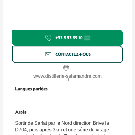
+33 5 53 59 10
▒▒
CONTACTEZ-NOUS
www.distillerie-salamandre.com
Langues parlées
Langues parlées
Accès
Accès
Sortir de Sarlat par le Nord direction Brive la
D704, puis aprés 3km et une série de virage ,