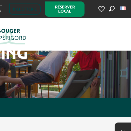
--
RÉSERVER
BILLETTERIE
LOCAL
°
Recherc
Voir les favoris
BOUGER
 PÉRIGORD
ING