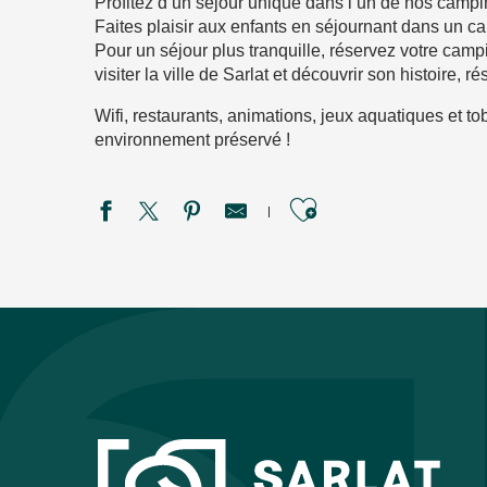
Profitez d’un séjour unique dans l’un de nos campin
Faites plaisir aux enfants en séjournant dans un ca
Pour un séjour plus tranquille, réservez votre camp
visiter la ville de Sarlat et découvrir son histoire, 
Wifi, restaurants, animations, jeux aquatiques et 
environnement préservé !
Ajouter aux f
Camping Le Perpetuum
Domaine des Chênes Verts
Camping le Rocher de la Cave
Camping Le Paradis
Camping le Céou
Camping la Plage
Camping La Garenne
Camping Le Bourniou