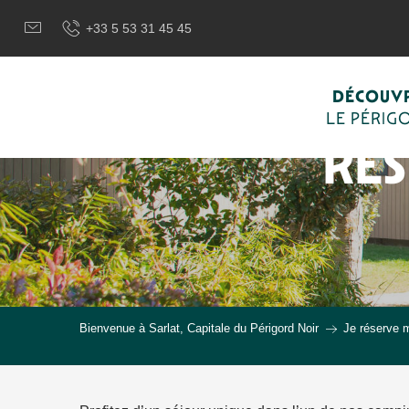
Aller
+33 5 53 31 45 45
au
contenu
principal
DÉCOUVR
LE PÉRIG
RÉ
Bienvenue à Sarlat, Capitale du Périgord Noir
Je réserve 