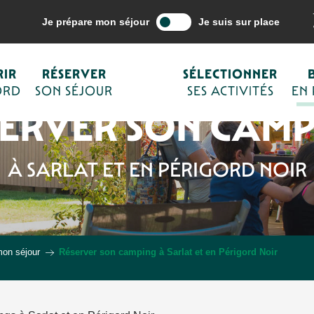
Je prépare mon séjour
Je suis sur place
IR
RÉSERVER
SÉLECTIONNER
ORD
SON SÉJOUR
SES ACTIVITÉS
EN
SERVER SON CAMP
À SARLAT ET EN PÉRIGORD NOIR
mon séjour
Réserver son camping à Sarlat et en Périgord Noir