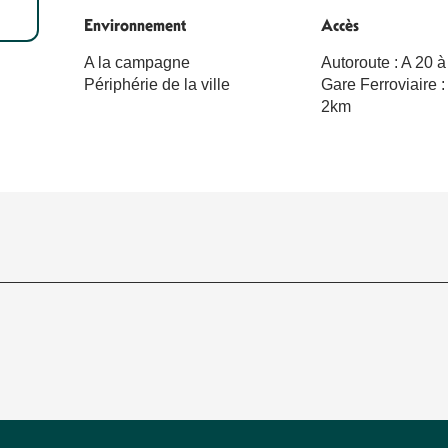
Environnement
Environnement
Accès
Accès
A la campagne
Autoroute : A 20 
Périphérie de la ville
Gare Ferroviaire :
2km