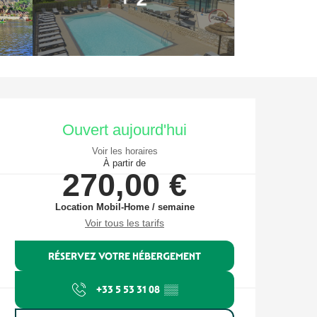
Ouverture et coordonnées
Ouvert aujourd'hui
Voir les horaires
À partir de
270,00 €
Location Mobil-Home / semaine
Voir tous les tarifs
RÉSERVEZ VOTRE HÉBERGEMENT
+33 5 53 31 08
▒▒