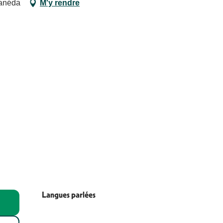
Canéda
M'y rendre
Langues parlées
Langues parlées