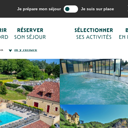
mon séjour
Hébergements
Campings de Sarlat et du Périgord Noir
Je prépare mon séjour
Je suis sur place
IR
RÉSERVER
SÉLECTIONNER
ORD
SON SÉJOUR
SES ACTIVITÉS
EN
da
M'y rendre