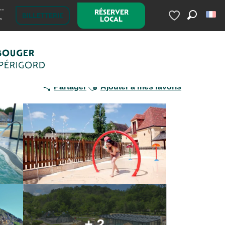
--
RÉSERVER
Camping Les Acacias
BILLETTERIE
LOCAL
°
Recherc
Voir les favoris
BOUGER
 PÉRIGORD
Ajouter aux favoris
Partager
Ajouter à mes favoris
+ 2