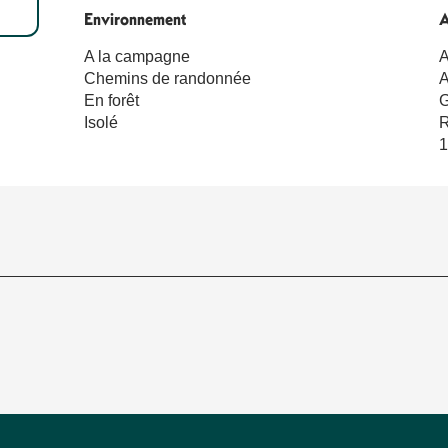
Environnement
Environnement
A
A
A la campagne
A
Chemins de randonnée
A
En forêt
G
Isolé
R