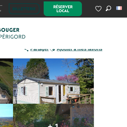
--
RÉSERVER
Camping La Ferme du Pelou
BILLETTERIE
LOCAL
°
Recherc
Voir les favoris
BOUGER
 PÉRIGORD
Ajouter aux favoris
Partager
Ajouter à mes favoris
+ 1