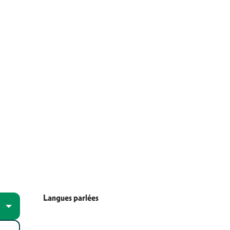
Langues parlées
Langues parlées