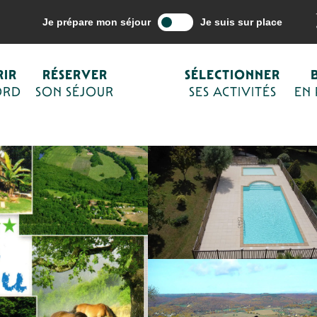
mon séjour
Hébergements
Campings de Sarlat et du Périgord Noir
Je prépare mon séjour
Je suis sur place
IR
RÉSERVER
SÉLECTIONNER
ORD
SON SÉJOUR
SES ACTIVITÉS
EN