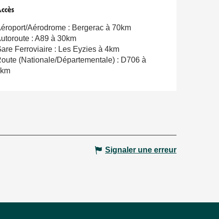
ccès
ccès
éroport/Aérodrome : Bergerac à 70km
utoroute : A89 à 30km
are Ferroviaire : Les Eyzies à 4km
oute (Nationale/Départementale) : D706 à
1km
Signaler une erreur