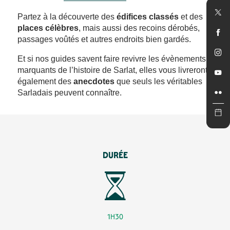
Partez à la découverte des
édifices classés
et des
places célèbres
, mais aussi des recoins dérobés,
passages voûtés et autres endroits bien gardés.
Et si nos guides savent faire revivre les évènements
marquants de l’histoire de Sarlat, elles vous livreront
également des
anecdotes
que seuls les véritables
Sarladais peuvent connaître.
DURÉE
1H30