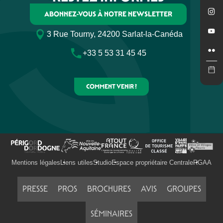
ABONNEZ-VOUS À NOTRE NEWSLETTER
3 Rue Tourny, 24200 Sarlat-la-Canéda
+33 5 53 31 45 45
COMMENT VENIR ?
Mentions légales
Liens utiles
Studio
Espace propriétaire Centrale
RGAA
PRESSE
PROS
BROCHURES
AVIS
GROUPES
Tout
SÉMINAIRES
Articles