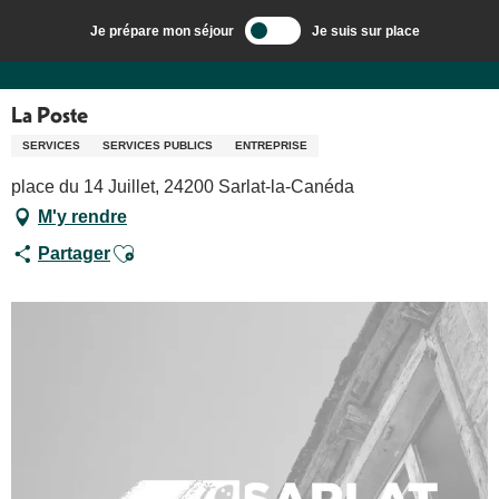
Aller
Je prépare mon séjour
Je suis sur place
au
Bienvenue à Sarlat, Capitale du Périgord Noir
La Poste
contenu
principal
La Poste
SERVICES
SERVICES PUBLICS
ENTREPRISE
place du 14 Juillet, 24200 Sarlat-la-Canéda
M'y rendre
Ajouter aux favoris
Partager