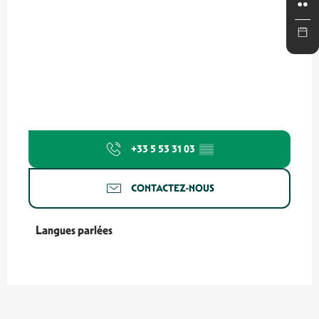
+33 5 53 31 03
▒▒
CONTACTEZ-NOUS
Langues parlées
Langues parlées