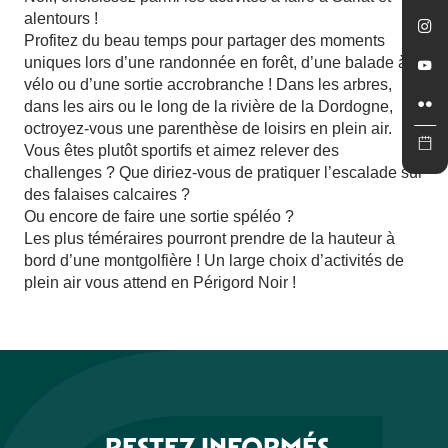
alentours !
La forêt des Écureuils - Via Ferrata
Profitez du beau temps pour partager des moments
Canoës Loisirs
uniques lors d’une randonnée en forêt, d’une balade à
L'Ordalie - Escape Game
vélo ou d’une sortie accrobranche ! Dans les arbres,
Montgolfière et Châteaux
dans les airs ou le long de la rivière de la Dordogne,
Canoë Pirate
octroyez-vous une parenthèse de loisirs en plein air.
Jungle Golf - Univerland Le Bugue
Vous êtes plutôt sportifs et aimez relever des
Canoë Dordogne
challenges ? Que diriez-vous de pratiquer l’escalade sur
Vol en Ballon
des falaises calcaires ?
Ou encore de faire une sortie spéléo ?
Les plus téméraires pourront prendre de la hauteur à
bord d’une montgolfière ! Un large choix d’activités de
plein air vous attend en Périgord Noir !
RESTEZ INFORMÉS