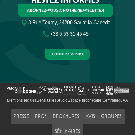
ABONNEZ-VOUS À NOTRE NEWSLETTER
3 Rue Tourny, 24200 Sarlat-la-Canéda
+33 5 53 31 45 45
COMMENT VENIR ?
Mentions légales
Liens utiles
Studio
Espace propriétaire Centrale
RGAA
PRESSE
PROS
BROCHURES
AVIS
GROUPES
SÉMINAIRES