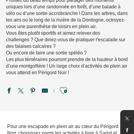
Profitez du beau temps pour partager des moments
uniques lors d’une randonnée en forêt, d’une balade à
vélo ou d’une sortie accrobranche ! Dans les arbres, dans
les airs ou le long de la rivière de la Dordogne, octroyez-
vous une parenthèse de loisirs en plein air.
Vous êtes plutôt sportifs et aimez relever des
challenges ? Que diriez-vous de pratiquer l’escalade sur
des falaises calcaires ?
Ou encore de faire une sortie spéléo ?
Les plus téméraires pourront prendre de la hauteur à bord
d’une montgolfière ! Un large choix d’activités de plein air
vous attend en Périgord Noir !
Ajouter aux favori
Périgord Aventure et Loisirs
Lazzer City - Univerland Journiac
Pour une escapade en plein air au cœur du Périgord
I Feel Wood
Noir, choisissez parmi les activités à faire à Sarlat et
Parc du Bournat