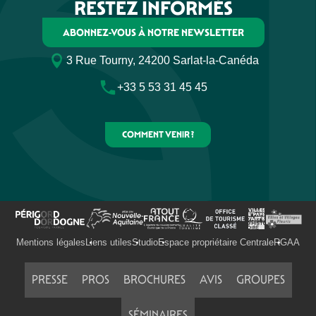
RESTEZ INFORMÉS
ABONNEZ-VOUS À NOTRE NEWSLETTER
3 Rue Tourny, 24200 Sarlat-la-Canéda
+33 5 53 31 45 45
COMMENT VENIR ?
Mentions légales
Liens utiles
Studio
Espace propriétaire Centrale
RGAA
PRESSE
PROS
BROCHURES
AVIS
GROUPES
SÉMINAIRES