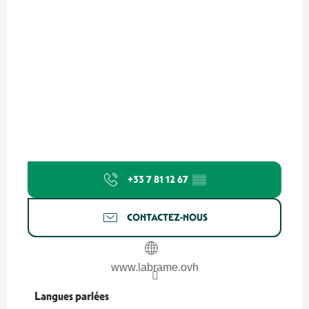
+33 7 81 12 67
▒▒
CONTACTEZ-NOUS
www.labrame.ovh
Langues parlées
Langues parlées