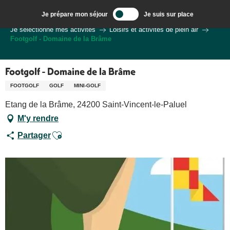
Aller
Je prépare mon séjour
Je suis sur place
au
Bienvenue à Sarlat, Capitale du Périgord Noir
Je sélectionne mes activités
Loisirs et activités de plein air
contenu
Footgolf - Domaine de la Brâme
principal
Footgolf - Domaine de la Brâme
FOOTGOLF
GOLF
MINI-GOLF
Etang de la Brâme, 24200 Saint-Vincent-le-Paluel
M'y rendre
Ajouter aux favoris
Partager