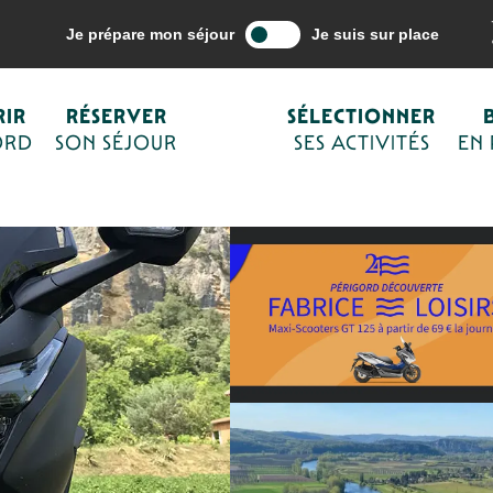
ne mes activités
Loisirs et activités de plein air
Fabrice Loisirs
Je prépare mon séjour
Je suis sur place
IR
RÉSERVER
SÉLECTIONNER
ORD
SON SÉJOUR
SES ACTIVITÉS
EN