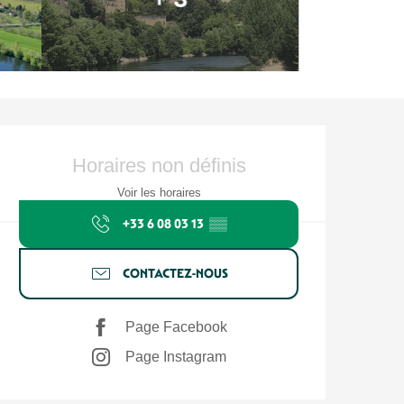
Ouverture et coordonnées
Horaires non définis
Voir les horaires
+33 6 08 03 13
▒▒
CONTACTEZ-NOUS
Page Facebook
Page Instagram