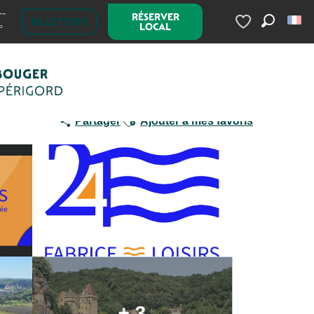
--
RÉSERVER
BILLETTERIE
LOCAL
°
Recherc
Voir les favoris
BOUGER
 PÉRIGORD
Ajouter aux favoris
Partager
Ajouter à mes favoris
+ 3