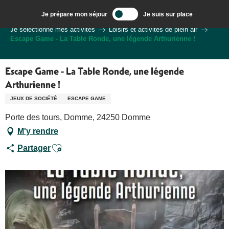
Aller
Je prépare mon séjour
Je suis sur place
au
Bienvenue à Sarlat, Capitale du Périgord Noir
Je sélectionne mes activités
Loisirs et activités de plein air
contenu
Escape Game - La Table Ronde, une légende Arthurienne !
principal
Escape Game - La Table Ronde, une légende
Arthurienne !
JEUX DE SOCIÉTÉ
ESCAPE GAME
Porte des tours, Domme, 24250 Domme
M'y rendre
Ajouter aux favoris
Partager