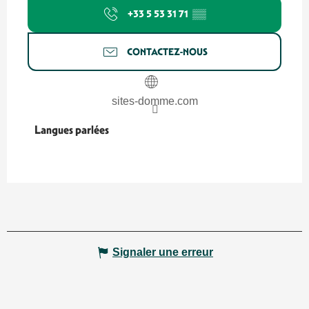
+33 5 53 31 71
▒▒
CONTACTEZ-NOUS
sites-domme.com
Langues parlées
Langues parlées
Signaler une erreur