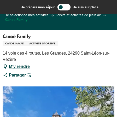
Aller
Je prépare mon séjour
Je suis sur place
au
Bienvenue à Sarlat, Capitale du Périgord Noir
Je sélectionne mes activités
Loisirs et activités de plein air
contenu
Canoë Family
principal
Canoë Family
CANOË KAYAK
ACTIVITÉ SPORTIVE
14 voie des 4 routes, Les Granges, 24290 Saint-Léon-sur-
Vézère
M'y rendre
Ajouter aux favoris
Partager