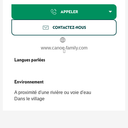
APPELER
CONTACTEZ-NOUS
www.canoe-family.com
Langues parlées
Langues parlées
Environnement
Environnement
A proximité d'une rivière ou voie d'eau
Dans le village