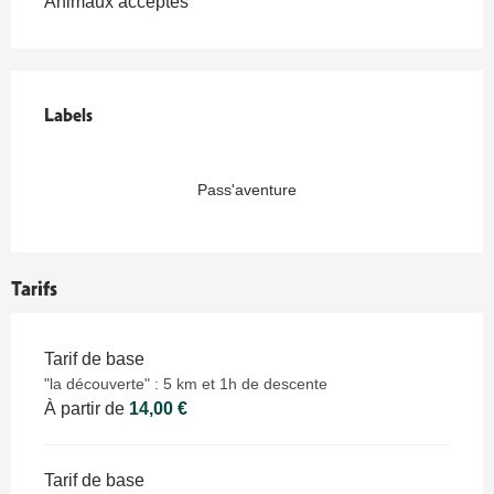
Animaux acceptés
Offres de prestations
Labels
Labels
Pass'aventure
Tarifs
Tarifs 2026
Tarif de base
"la découverte" : 5 km et 1h de descente
À partir de
14,00 €
Tarif de base