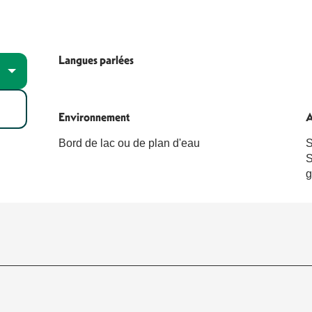
Langues parlées
Langues parlées
Environnement
Environnement
A
A
Bord de lac ou de plan d'eau
S
S
g