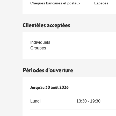
Chèques bancaires et postaux
Espèces
Clientèles acceptées
Individuels
Groupes
Périodes d'ouverture
Du
Jusqu'au
4 juillet 2026
30 août 2026
au
30 août 2026
Lundi
13:30 - 19:30