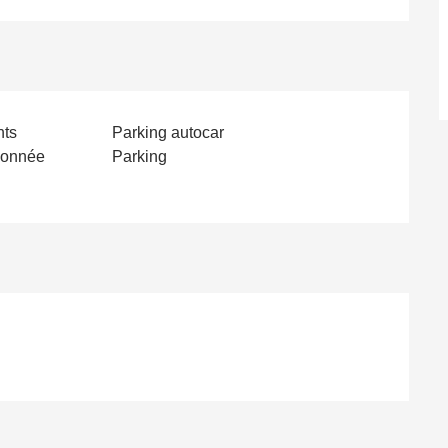
nts
Parking autocar
donnée
Parking