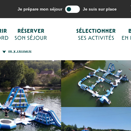
ne mes activités
Loisirs et activités de plein air
Aqua Monkey Island
Je prépare mon séjour
Je suis sur place
IR
RÉSERVER
SÉLECTIONNER
ORD
SON SÉJOUR
SES ACTIVITÉS
EN
SPORTS NAUTIQUES
STAND-UP PADDLE
STATION NAUTIQUE
M'y rendre