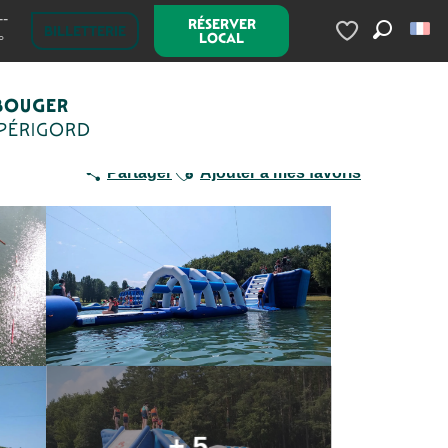
--
RÉSERVER
BILLETTERIE
LOCAL
°
Recherc
Voir les favoris
BOUGER
 PÉRIGORD
Ajouter aux favoris
Partager
Ajouter à mes favoris
+ 5