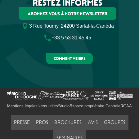
RESTEZ INFORMÉS
ABONNEZ-VOUS À NOTRE NEWSLETTER
3 Rue Tourny, 24200 Sarlat-la-Canéda
+33 5 53 31 45 45
COMMENT VENIR ?
Mentions légales
Liens utiles
Studio
Espace propriétaire Centrale
RGAA
PRESSE
PROS
BROCHURES
AVIS
GROUPES
SÉMINAIRES