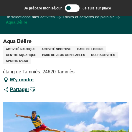
Aller
Je prépare mon séjour
Je suis sur place
au
Bienvenue à Sarlat, Capitale du Périgord Noir
Je sélectionne mes activités
Loisirs et activités de plein air
contenu
Aqua Délire
principal
Aqua Délire
ACTIVITÉ NAUTIQUE
ACTIVITÉ SPORTIVE
BASE DE LOISIRS
CENTRE AQUATIQUE
PARC DE JEUX GONFLABLES
MULTIACTIVITÉS
SPORTS D'EAU
étang de Tamniès, 24620 Tamniès
M'y rendre
Ajouter aux favoris
Partager