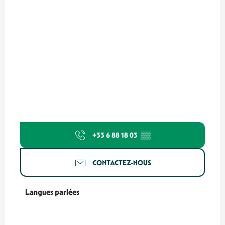
+33 6 88 18 03
▒▒
CONTACTEZ-NOUS
Langues parlées
Langues parlées