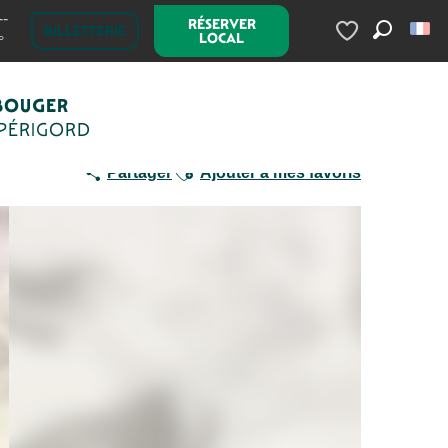
--
RÉSERVER
Les Courtines
BILLETTERIE
LOCAL
°
Recherc
Voir les favoris
BOUGER
 PÉRIGORD
Ajouter aux favoris
Partager
Ajouter à mes favoris