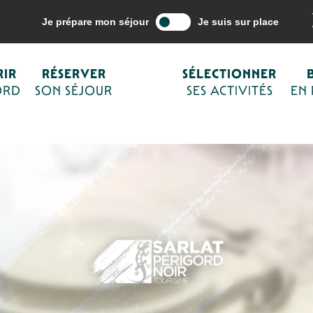
ne mes activités
Déguster, se régaler
Restaurants & fermes auberges
Je prépare mon séjour
Je suis sur place
IR
RÉSERVER
SÉLECTIONNER
ORD
SON SÉJOUR
SES ACTIVITÉS
EN
RESTAURATION RAPIDE
SALON DE THÉ