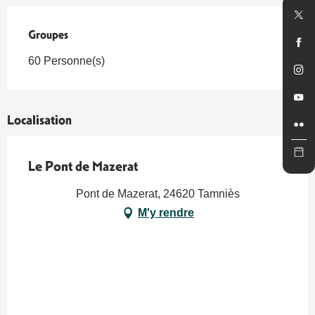
Groupes
Groupes
60 Personne(s)
Localisation
Le Pont de Mazerat
Pont de Mazerat, 24620 Tamniès
M'y rendre