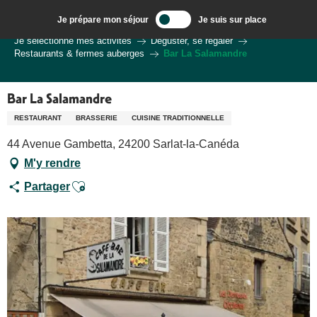
Aller
Je prépare mon séjour
Je suis sur place
au
Bienvenue à Sarlat, Capitale du Périgord Noir
Je sélectionne mes activités
Déguster, se régaler
contenu
Restaurants & fermes auberges
Bar La Salamandre
principal
Bar La Salamandre
RESTAURANT
BRASSERIE
CUISINE TRADITIONNELLE
44 Avenue Gambetta, 24200 Sarlat-la-Canéda
M'y rendre
Ajouter aux favoris
Partager