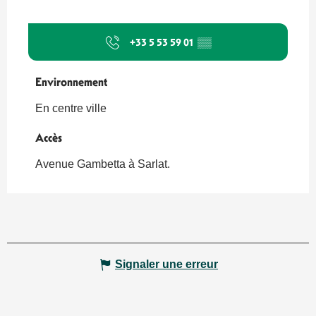
+33 5 53 59 01
▒▒
Environnement
Environnement
En centre ville
Accès
Accès
Avenue Gambetta à Sarlat.
Signaler une erreur