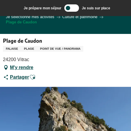
Aller
Je prépare mon séjour
Je suis sur place
au
Bienvenue à Sarlat, Capitale du Périgord Noir
Je sélectionne mes activités
Culture et patrimoine
contenu
Plage de Caudon
principal
Plage de Caudon
FALAISE
PLAGE
POINT DE VUE / PANORAMA
24200 Vitrac
M'y rendre
Ajouter aux favoris
Partager