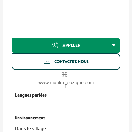
APPELER
CONTACTEZ-NOUS
www.moulin-rouzique.com
Langues parlées
Langues parlées
Environnement
Environnement
Dans le village