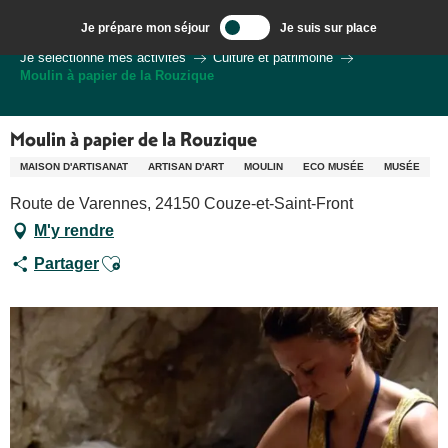
Aller
Je prépare mon séjour
Je suis sur place
au
Bienvenue à Sarlat, Capitale du Périgord Noir
Je sélectionne mes activités
Culture et patrimoine
contenu
Moulin à papier de la Rouzique
principal
Moulin à papier de la Rouzique
MAISON D'ARTISANAT
ARTISAN D'ART
MOULIN
ECO MUSÉE
MUSÉE
Route de Varennes, 24150 Couze-et-Saint-Front
M'y rendre
Ajouter aux favoris
Partager