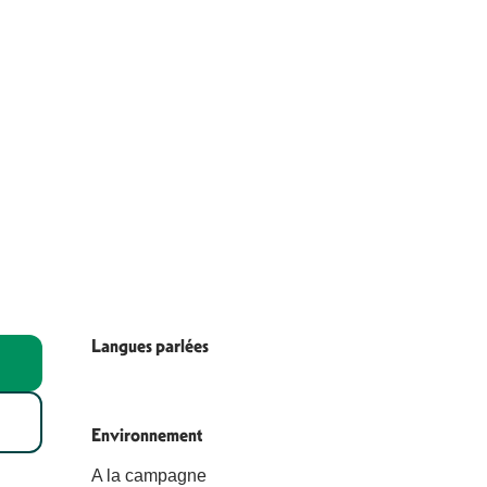
Langues parlées
Langues parlées
Environnement
Environnement
A la campagne