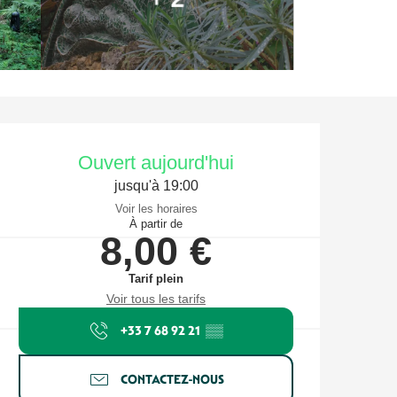
Ouverture et coordonnées
Ouvert aujourd'hui
jusqu'à 19:00
Voir les horaires
À partir de
8,00 €
Tarif plein
Voir tous les tarifs
+33 7 68 92 21
▒▒
CONTACTEZ-NOUS