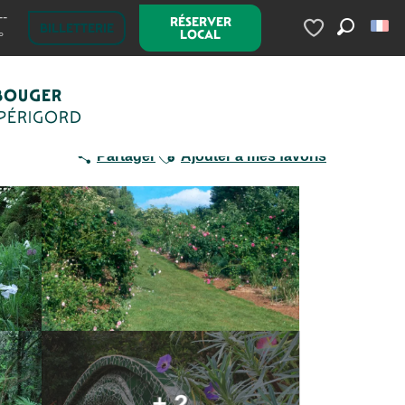
--
RÉSERVER
BILLETTERIE
LOCAL
°
Recherc
Voir les favoris
BOUGER
 PÉRIGORD
Ajouter aux favoris
Partager
Ajouter à mes favoris
+ 2