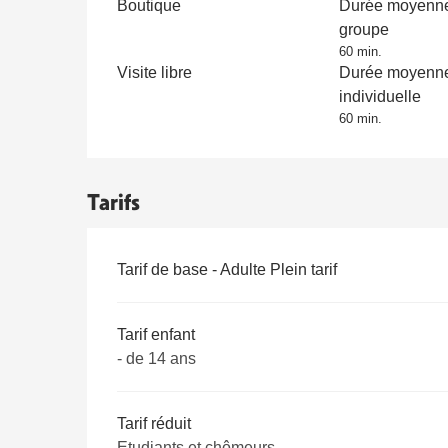
Boutique
Durée moyenne 
groupe
60 min.
Visite libre
Durée moyenne 
individuelle
60 min.
Tarifs
Tarifs 2026
Tarif de base - Adulte Plein tarif
Tarif enfant
- de 14 ans
Tarif réduit
Etudiants et chômeurs