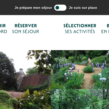
ne mes activités
Culture et patrimoine
Les Jardins de Cadiot
Je prépare mon séjour
Je suis sur place
IR
RÉSERVER
SÉLECTIONNER
ORD
SON SÉJOUR
SES ACTIVITÉS
EN