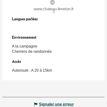
www.chateau-fenelon.fr
Langues parlées
Langues parlées
Environnement
Environnement
A la campagne
Chemins de randonnée
Accès
Accès
Autoroute : A 20 à 15km
Signaler une erreur