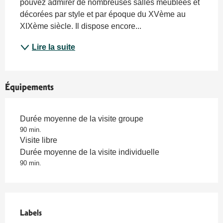
pouvez admirer de nombreuses salles meublées et 
décorées par style et par époque du XVème au 
XIXème siècle. Il dispose encore...
Lire la suite
Équipements
Durée moyenne de la visite groupe
90 min.
Visite libre
Durée moyenne de la visite individuelle
90 min.
Offres de prestations
Labels
Labels