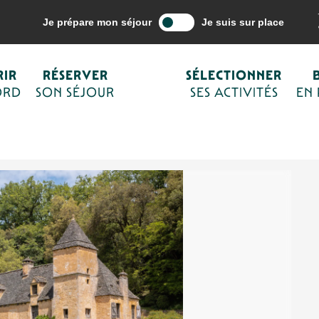
ne mes activités
Balades et randonnées
Balades à pied
Circuits
Je prépare mon séjour
Je suis sur place
Carlucet
IR
RÉSERVER
SÉLECTIONNER
vigues - Saint-Crépin-et-Carlucet
ORD
SON SÉJOUR
SES ACTIVITÉS
EN