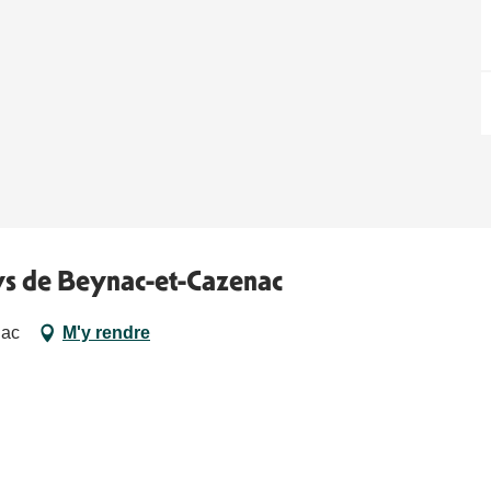
ys de Beynac-et-Cazenac
nac
M'y rendre