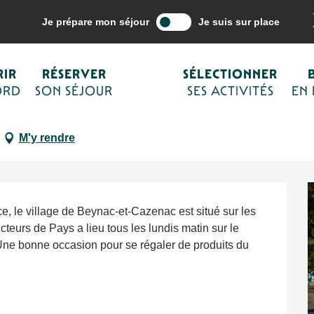
ne mes activités
Agenda
Marché des Producteurs de Pays de Beyn
Je prépare mon séjour
Je suis sur place
:00 à 13:00 / ...
IR
RÉSERVER
SÉLECTIONNER
de Beynac-et-Cazenac
ORD
SON SÉJOUR
SES ACTIVITÉS
EN
MARCHÉ
M'y rendre
, le village de Beynac-et-Cazenac est situé sur les 
eurs de Pays a lieu tous les lundis matin sur le 
ne bonne occasion pour se régaler de produits du 