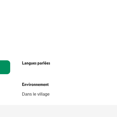
Langues parlées
Langues parlées
Environnement
Environnement
Dans le village