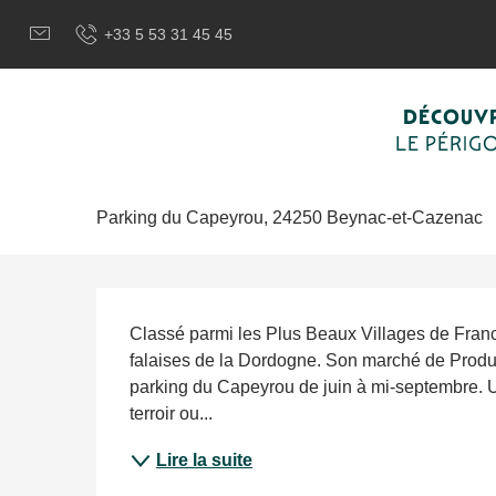
Aller
Bienvenue à Sarlat, Capitale du Périgord Noir
Je sélection
+33 5 53 31 45 45
au
contenu
principal
Lundi 10 août de 08:00 à 13:00 / Lundi 17 août de 08
DÉCOUVR
Marché des Producteurs de Pays 
LE PÉRIG
MANIFESTATION COMMERCIALE
ARTISANAT
GASTRONOMIE
Parking du Capeyrou, 24250 Beynac-et-Cazenac
Description
Classé parmi les Plus Beaux Villages de France
falaises de la Dordogne. Son marché de Product
parking du Capeyrou de juin à mi-septembre. U
terroir ou...
Lire la suite