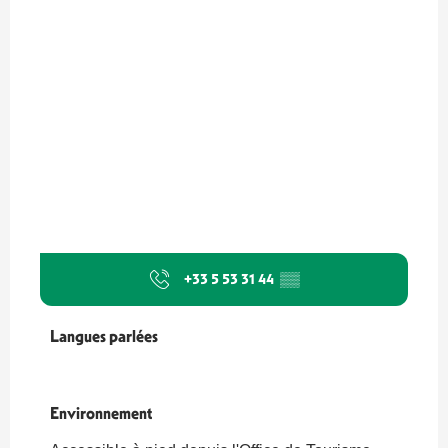
+33 5 53 31 44
▒▒
Langues parlées
Langues parlées
Environnement
Environnement