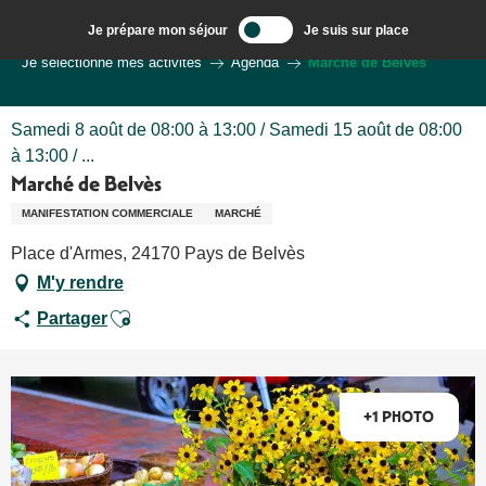
Aller
Je prépare mon séjour
Je suis sur place
au
Bienvenue à Sarlat, Capitale du Périgord Noir
Je sélectionne mes activités
Agenda
Marché de Belvès
contenu
principal
Samedi 8 août de 08:00 à 13:00 / Samedi 15 août de 08:00
à 13:00 / ...
Marché de Belvès
MANIFESTATION COMMERCIALE
MARCHÉ
Place d'Armes, 24170 Pays de Belvès
M'y rendre
Ajouter aux favoris
Partager
+1 PHOTO