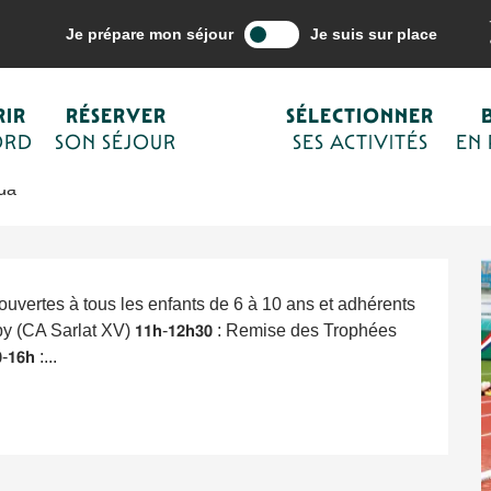
ne mes activités
Agenda
Journée inaugurale Stade Christian Gou
Je prépare mon séjour
Je suis sur place
ian Goumondie
IR
RÉSERVER
SÉLECTIONNER
ORD
SON SÉJOUR
SES ACTIVITÉS
EN
da
 Animations ouvertes à tous les enfants de 6 à 10 ans et adhérents 
 (CA Sarlat XV) 𝟭𝟭𝗵-𝟭𝟮𝗵𝟯𝟬 : Remise des Trophées 
𝟲𝗵 :...