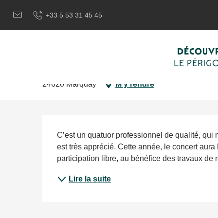
Aller
Bienvenue à Sarlat, Capitale du Périgord Noir
Je sélection
+33 5 53 31 45 45
au
contenu
principal
Concert du quatuor Simon
DÉCOUVR
LE PÉRIG
CULTURELLE
ANIMATION LOCALE
CONCERT
24620 Marquay
M'y rendre
Description
C’est un quatuor professionnel de qualité, qui
est très apprécié. Cette année, le concert aura 
participation libre, au bénéfice des travaux de 
Lire la suite