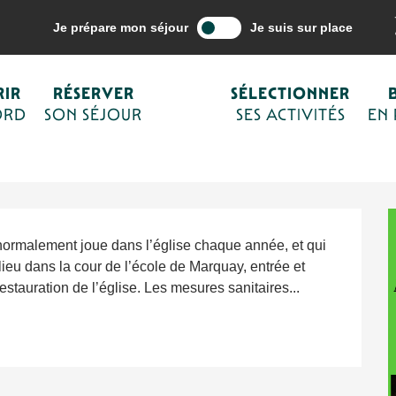
ne mes activités
Agenda
Concert du quatuor Simon
Je prépare mon séjour
Je suis sur place
IR
RÉSERVER
SÉLECTIONNER
ORD
SON SÉJOUR
SES ACTIVITÉS
EN
 normalement joue dans l’église chaque année, et qui 
lieu dans la cour de l’école de Marquay, entrée et 
restauration de l’église. Les mesures sanitaires...