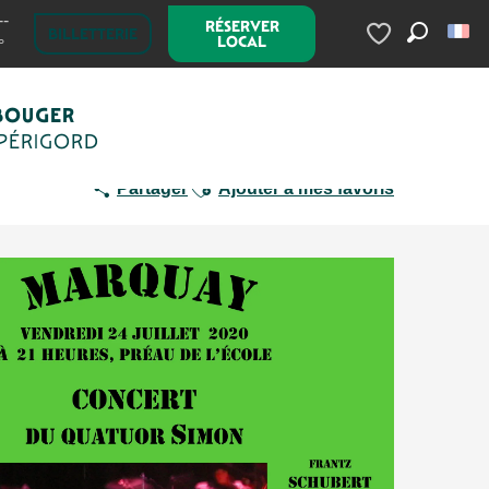
--
RÉSERVER
BILLETTERIE
LOCAL
°
Recherc
Voir les favoris
BOUGER
 PÉRIGORD
Ajouter aux favoris
Partager
Ajouter à mes favoris