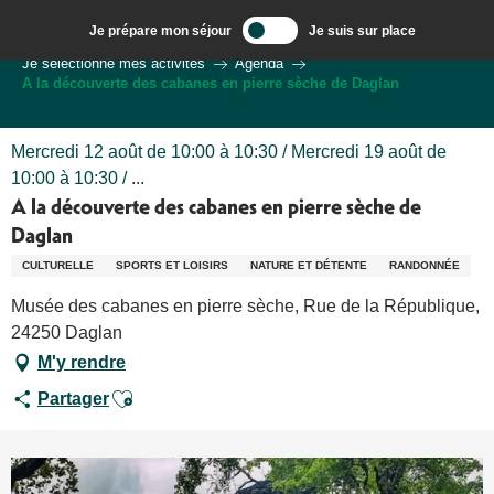
Aller
Je prépare mon séjour
Je suis sur place
au
Bienvenue à Sarlat, Capitale du Périgord Noir
Je sélectionne mes activités
Agenda
contenu
A la découverte des cabanes en pierre sèche de Daglan
principal
Mercredi 12 août de 10:00 à 10:30 / Mercredi 19 août de
10:00 à 10:30 / ...
A la découverte des cabanes en pierre sèche de
Daglan
CULTURELLE
SPORTS ET LOISIRS
NATURE ET DÉTENTE
RANDONNÉE
Musée des cabanes en pierre sèche, Rue de la République,
24250 Daglan
M'y rendre
Ajouter aux favoris
Partager