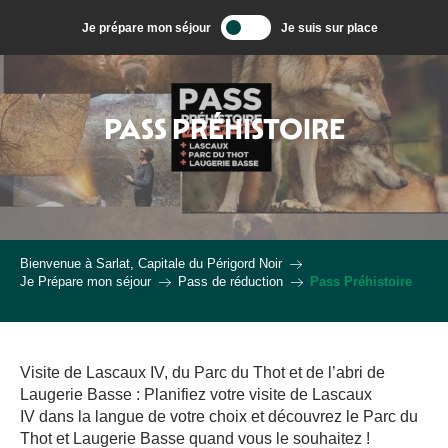
Aller
Je prépare mon séjour
Je suis sur place
au
contenu
principal
PASS PRÉHISTOIRE
Bienvenue à Sarlat, Capitale du Périgord Noir
Je Prépare mon séjour
Pass de réduction
Pass Préhistoire
Visite de Lascaux IV, du Parc du Thot et de l’abri de
Laugerie Basse : Planifiez votre visite de Lascaux
IV dans la langue de votre choix et découvrez le Parc du
Thot et Laugerie Basse quand vous le souhaitez !