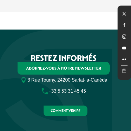
POURQUOI PARLE-T-ON DES QUATRE COULEURS DU
LASCAUX I, II, III ET IV, QUELLES DIFFÉRENCES ?
GROTTES & GOUFFRES
PÉRIGORD ?
RESTEZ INFORMÉS
ABONNEZ-VOUS À NOTRE NEWSLETTER
3 Rue Tourny, 24200 Sarlat-la-Canéda
+33 5 53 31 45 45
COMMENT VENIR ?