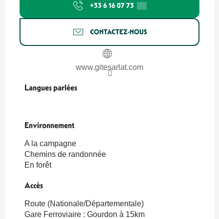
+33 6 16 07 73
▒▒
CONTACTEZ-NOUS
www.gitesarlat.com
Langues parlées
Langues parlées
Environnement
Environnement
A la campagne
Chemins de randonnée
En forêt
Accès
Accès
Route (Nationale/Départementale)
Gare Ferroviaire : Gourdon à 15km