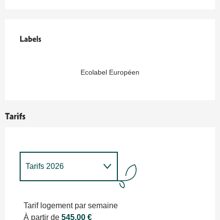
Offres de prestations
Labels
Labels
Ecolabel Européen
Tarifs
Tarifs 2026
Tarifs 2027
Tarif logement par semaine
À partir de
545,00 €