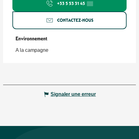
+33 5 53 31 45
▒▒
CONTACTEZ-NOUS
Environnement
Environnement
A la campagne
Signaler une erreur