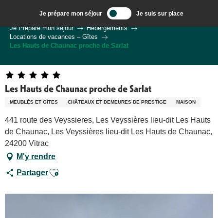
Aller
Je prépare mon séjour
Je suis sur place
au
Bienvenue à Sarlat, Capitale du Périgord Noir
Je Prépare mon séjour
Hébergements
contenu
Locations de vacances – Gîtes
principal
Les Hauts de Chaunac proche de Sarlat
Les Hauts de Chaunac proche de Sarlat
MEUBLÉS ET GÎTES
CHÂTEAUX ET DEMEURES DE PRESTIGE
MAISON
441 route des Veyssieres, Les Veyssières lieu-dit Les Hauts
de Chaunac, Les Veyssières lieu-dit Les Hauts de Chaunac,
24200 Vitrac
M'y rendre
Ajouter aux favoris
Partager