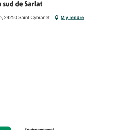
 sud de Sarlat
e, 24250 Saint-Cybranet
M'y rendre
Environnement
Environnement