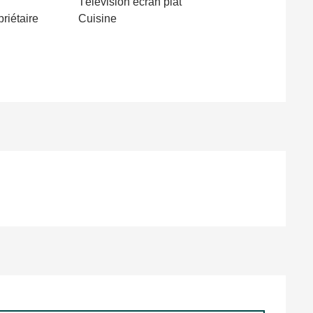
Télévision écran plat
priétaire
Cuisine