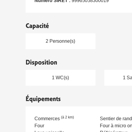
Numéro SIRET :
99965058300019
Capacité
2 Personne(s)
Disposition
1 WC(s)
1 Sa
Équipements
(à 2 km)
Commerces
Sentier de ra
Four
Four à micro o