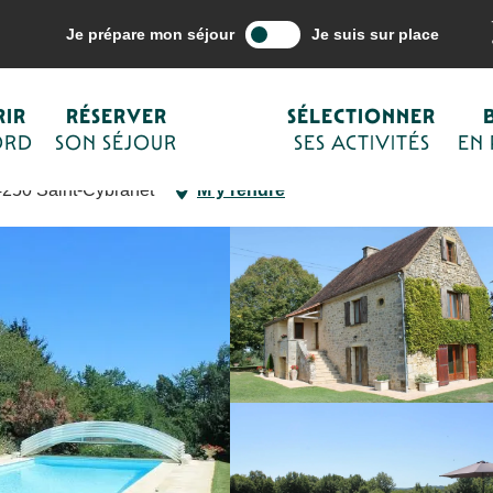
mon séjour
Hébergements
Locations de vacances – Gîtes
Le pré
Je prépare mon séjour
Je suis sur place
d de Sarlat
IR
RÉSERVER
SÉLECTIONNER
ORD
SON SÉJOUR
SES ACTIVITÉS
EN
4250 Saint-Cybranet
M'y rendre