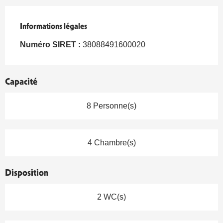
Informations légales
Informations légales
Numéro SIRET :
38088491600020
Capacité
8 Personne(s)
4 Chambre(s)
Disposition
2 WC(s)