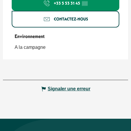
+33 5 53 31 45
▒▒
CONTACTEZ-NOUS
Environnement
Environnement
A la campagne
Signaler une erreur