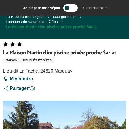
Aller
Je prépare mon séjour
Je suis sur place
au
Bienvenue à Sarlat, Capitale du Périgord Noir
Je Prépare mon séjour
Hébergements
contenu
Locations de vacances – Gîtes
principal
La Maison Martin clim piscine privée proche Sarlat
La Maison Martin clim piscine privée proche Sarlat
MAISON
MEUBLÉS ET GÎTES
Lieu-dit La Tache, 24620 Marquay
M'y rendre
Ajouter aux favoris
Partager