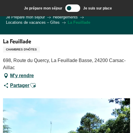
Aller
Je prépare mon séjour
Je suis sur place
au
Bienvenue à Sarlat, Capitale du Périgord Noir
Je Prépare mon séjour
Hébergements
contenu
Locations de vacances – Gîtes
La Feuillade
principal
La Feuillade
CHAMBRES D'HÔTES
698, Route du Quercy, La Feuillade Basse, 24200 Carsac-
Aillac
M'y rendre
Ajouter aux favoris
Partager