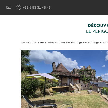
Aller
Bienvenue à Sarlat, Capitale du Périgord Noir
Je Prépare 
+33 5 53 31 45 45
au
contenu
principal
Gite Vaucel au sud de Sarlat
DÉCOUVR
LE PÉRIG
MAISON
MEUBLÉS ET GÎTES
10 chemin de Peire Lene, Le bourg, Le bourg, 24