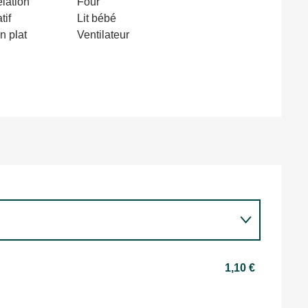
lation
Four
tif
Lit bébé
n plat
Ventilateur
1,10 €