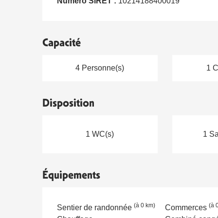
Numéro SIRET :
10214188400019
Capacité
4 Personne(s)
1 C
Disposition
1 WC(s)
1 Sa
Équipements
(à 0 km)
(à 
Sentier de randonnée
Commerces