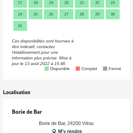
17
18
19
20
21
22
23
21
24
25
26
27
28
29
30
28
31
Ces disponibilités sont fournies à
titre indicatif, contactez
l'établissement pour une
information plus précise.
Mise à
jour le
13 août 2022 à 15:48.
Disponible
Complet
Fermé
Localisation
Borie de Bar
Borie de Bar, 24200 Vitrac
M'y rendre