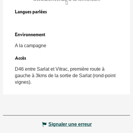
Langues parlées
Langues parlées
Environnement
Environnement
A la campagne
Accès
Accès
D46 entre Sarlat et Vitrac, première route à
gauche à 3kms de la sortie de Sarlat (rond-point
vignes).
Signaler une erreur