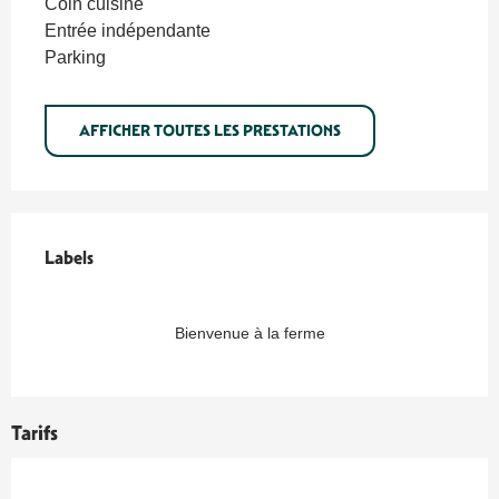
Coin cuisine
Entrée indépendante
Parking
AFFICHER TOUTES LES PRESTATIONS
Offres de prestations
Labels
Labels
Bienvenue à la ferme
Tarifs