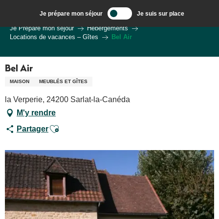
Aller
Je prépare mon séjour
Je suis sur place
au
Bienvenue à Sarlat, Capitale du Périgord Noir
Je Prépare mon séjour
Hébergements
contenu
Locations de vacances – Gîtes
Bel Air
principal
Bel Air
MAISON
MEUBLÉS ET GÎTES
la Verperie, 24200 Sarlat-la-Canéda
M'y rendre
Ajouter aux favoris
Partager