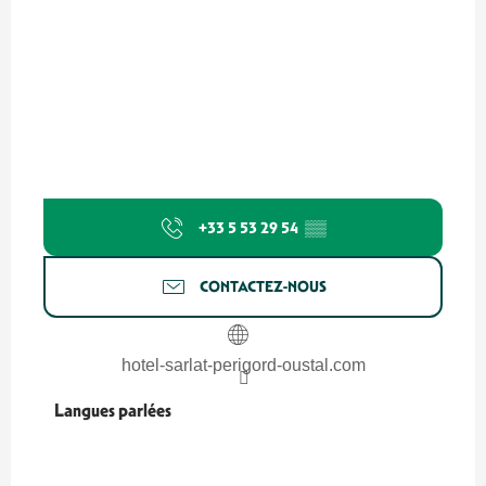
+33 5 53 29 54
▒▒
CONTACTEZ-NOUS
hotel-sarlat-perigord-oustal.com
Langues parlées
Langues parlées